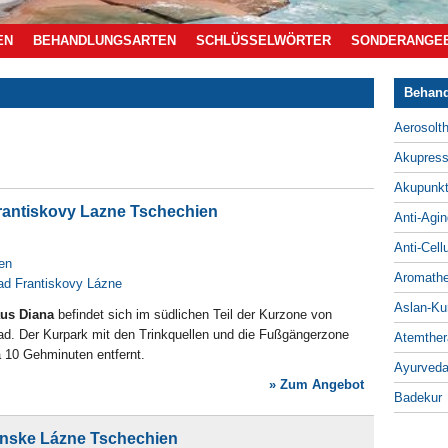
EN
BEHANDLUNGSARTEN
SCHLÜSSELWÖRTER
SONDERANGE
Behand
Aerosolth
Akupress
Akupunkt
antiskovy Lazne Tschechien
Anti-Agin
Anti-Cellu
en
Aromathe
ad Frantiskovy Lázne
Aslan-Ku
us Diana
befindet sich im südlichen Teil der Kurzone von
d. Der Kurpark mit den Trinkquellen und die Fußgängerzone
Atemther
a 10 Gehminuten entfernt.
Ayurved
» Zum Angebot
Badekur
ánske Lázne Tschechien