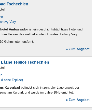
bad Tschechien
otel
en
arlovy Vary
hotel Ambassador
ist ein geschichtsträchtiges Hotel und
ich im Herzen des weltbekannten Kurortes Karlovy Vary.
5-10 Gehminuten entfernt.
» Zum Angebot
 Lázne Teplice Tschechien
otel
en
 (Lázne Teplice)
us Kaiserbad
befindet sich in zentraler Lage unweit der
one am Kurpark und wurde im Jahre 1845 errichtet.
» Zum Angebot