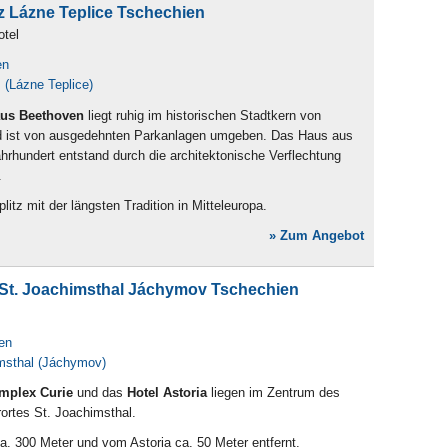
z Lázne Teplice Tschechien
otel
en
 (Lázne Teplice)
us Beethoven
liegt ruhig im historischen Stadtkern von
d ist von ausgedehnten Parkanlagen umgeben. Das Haus aus
hrhundert entstand durch die architektonische Verflechtung
.
litz mit der längsten Tradition in Mitteleuropa.
» Zum Angebot
 St. Joachimsthal Jáchymov Tschechien
en
msthal (Jáchymov)
mplex Curie
und das
Hotel Astoria
liegen im Zentrum des
rortes St. Joachimsthal.
a. 300 Meter und vom Astoria ca. 50 Meter entfernt.