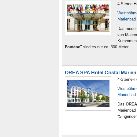
4-Sterne-H
Westböhm
Marienbad
Das modern
von Marien
Kurpromena
Fontäne"
sind es nur ca. 300 Meter.
OREA SPA Hotel Cristal Marie
4-Sterne-H
Westböhm
Marienbad
Das
OREA 
Marienbad 
"Singenden