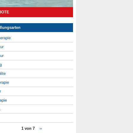
BOTE
lungsarten
erapie
ur
ur
g
lite
rapie
r
apie
a
1 von 7
››