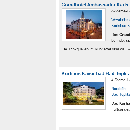
Grandhotel Ambassador Karls
4-Sterne-H
Westböhm
Karlsbad K
Das
Grand
befindet s
Die Trinkquellen im Kurviertel sind ca. 
Kurhaus Kaiserbad Bad Teplitz
4-Sterne-H
Nordböhm
Bad Teplitz
Das
Kurha
Fußgängerz