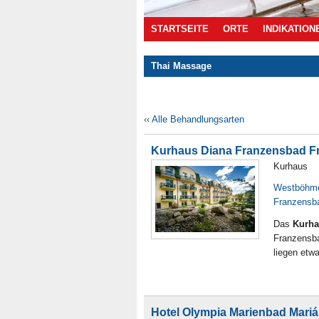
STARTSEITE
ORTE
INDIKATION
Thai Massage
Angebote
‹‹ Alle Behandlungsarten
Kurhaus Diana Franzensbad Fr
Kurhaus
Westböhm
Franzensb
Das
Kurha
Franzensba
liegen etw
Hotel Olympia Marienbad Mari