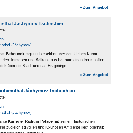
» Zum Angebot
msthal Jachymov Tschechien
otel
en
msthal (Jáchymov)
tel Behounek
ragt unübersehbar über den kleinen Kurort
n den Terrassen und Balkons aus hat man einen traumhaften
ick über die Stadt und das Erzgebirge.
» Zum Angebot
oachimsthal Jáchymov Tschechien
otel
en
msthal (Jáchymov)
ante
Kurhotel Radium Palace
mit seinem historischen
nd zugleich stilvollen und luxuriösen Ambiente liegt oberhalb