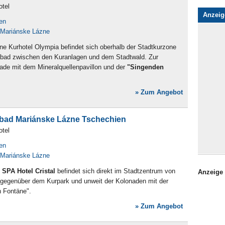
otel
Anzeig
en
 Mariánske Lázne
e Kurhotel Olympia befindet sich oberhalb der Stadtkurzone
bad zwischen den Kuranlagen und dem Stadtwald. Zur
de mit dem Mineralquellenpavillon und der
"Singenden
» Zum Angebot
nbad Mariánske Lázne Tschechien
otel
en
 Mariánske Lázne
SPA Hotel Cristal
befindet sich direkt im Stadtzentrum von
Anzeige
gegenüber dem Kurpark und unweit der Kolonaden mit der
 Fontäne".
» Zum Angebot