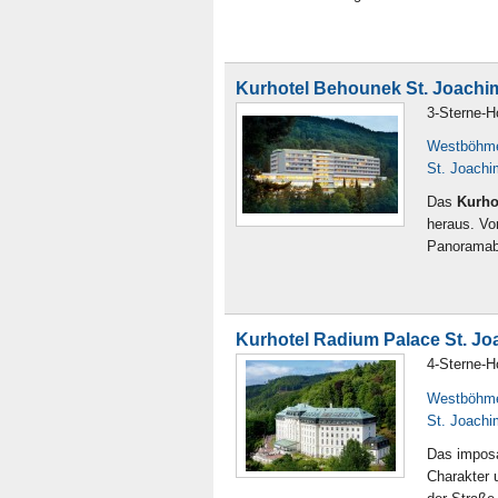
Kurhotel Behounek St. Joachi
3-Sterne-H
Westböhm
St. Joachi
Das
Kurho
heraus. Vo
Panoramabl
Kurhotel Radium Palace St. J
4-Sterne-H
Westböhm
St. Joachi
Das impos
Charakter u