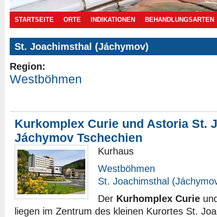
STARTSEITE
ORTE
INDIKATIONEN
BEHANDLUNGSARTEN
St. Joachimsthal (Jáchymov)
Region:
Westböhmen
Angebote
Kurkomplex Curie und Astoria St. 
Jáchymov Tschechien
Kurhaus
Westböhmen
St. Joachimsthal (Jáchymo
Der
Kurhomplex Curie
un
liegen im Zentrum des kleinen Kurortes St. Joa