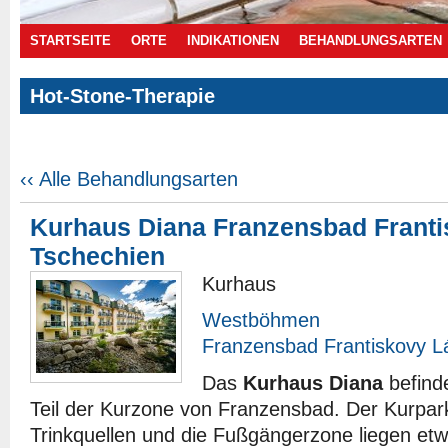
STARTSEITE
ORTE
INDIKATIONEN
BEHANDLUNGSARTEN
Hot-Stone-Therapie
Angebote
‹‹ Alle Behandlungsarten
Kurhaus Diana Franzensbad Frant
Tschechien
Kurhaus
Westböhmen
Franzensbad Frantiskovy L
Das
Kurhaus Diana
befinde
Teil der Kurzone von Franzensbad. Der Kurpar
Trinkquellen und die Fußgängerzone liegen e