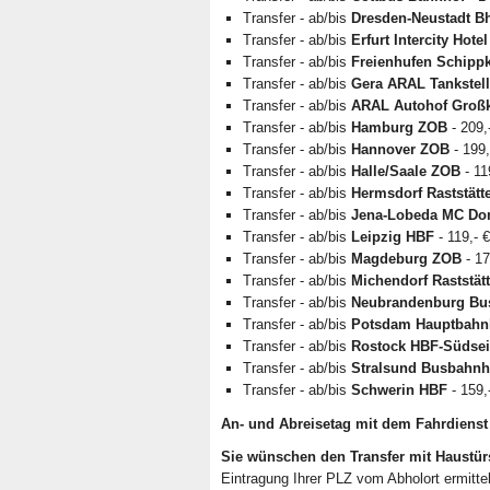
Transfer - ab/bis
Dresden-Neustadt Bh
Transfer - ab/bis
Erfurt Intercity Hot
Transfer - ab/bis
Freienhufen Schipp
Transfer - ab/bis
Gera ARAL Tankstell
Transfer - ab/bis
ARAL Autohof Großk
Transfer - ab/bis
Hamburg ZOB
- 209,
Transfer - ab/bis
Hannover ZOB
- 199,
Transfer - ab/bis
Halle/Saale ZOB
- 11
Transfer - ab/bis
Hermsdorf Raststätt
Transfer - ab/bis
Jena-Lobeda MC Do
Transfer - ab/bis
Leipzig HBF
- 119,- 
Transfer - ab/bis
Magdeburg ZOB
- 17
Transfer - ab/bis
Michendorf Raststät
Transfer - ab/bis
Neubrandenburg Bu
Transfer - ab/bis
Potsdam Hauptbahn
Transfer - ab/bis
Rostock HBF-Südsei
Transfer - ab/bis
Stralsund Busbahnh
Transfer - ab/bis
Schwerin HBF
- 159,
An- und Abreisetag mit dem Fahrdienst 
Sie wünschen den Transfer mit Haustür
Eintragung Ihrer PLZ vom Abholort ermitte