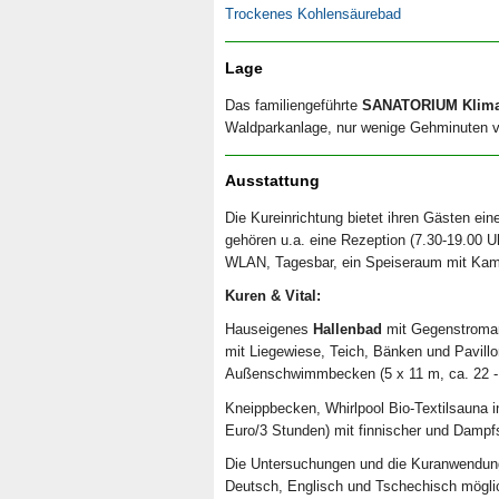
Trockenes Kohlensäurebad
Lage
Das familiengeführte
SANATORIUM Klima
Waldparkanlage, nur wenige Gehminuten v
Ausstattung
Die Kureinrichtung bietet ihren Gästen ein
gehören u.a. eine Rezeption (7.30-19.00 U
WLAN, Tagesbar, ein Speiseraum mit Kam
Kuren & Vital:
Hauseigenes
Hallenbad
mit Gegenstromanl
mit Liegewiese, Teich, Bänken und Pavill
Außenschwimmbecken (5 x 11 m, ca. 22 - 2
Kneippbecken, Whirlpool Bio-Textilsauna 
Euro/3 Stunden) mit finnischer und Damp
Die Untersuchungen und die Kuranwendun
Deutsch, Englisch und Tschechisch möglich