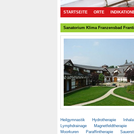
STARTSEITE
ORTE
INDIKATION
Sanatorium Klima Franzensbad Frant
Heilgymnastik
Hydrotherapie
Inhala
Lymphdrainage
Magnetfeldtherapie
Moorkuren
Paraffintherapie
Sauerst