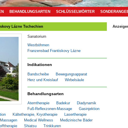
EN
BEHANDLUNGSARTEN
SCHLÜSSELWÖRTER
SONDERANGE
iskovy Lázne Tschechien
Anzeige
Sanatorium
Westböhmen
Franzensbad Frantiskovy Lázne
Indikationen
Bandscheibe
Bewegungsapparat
Herz und Kreislauf
Wirbelsäule
Behandlungsarten
Atemtherapie
Badekur
Diadynamik
Fuß-Reflexzonen-Massage
Gasinjektion
tion
Kältetherapie, Kryotherapie
Lasertherapie
Massagen
Medical Wellness
Medizinische Bäder
offtherapie
Shiatsu
Trinkkuren