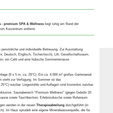
 - premium SPA & Wellness
liegt ruhig am Rand der
om Kurzentrum entfernt.
e persönliche und individuelle Betreuung. Zur Ausstattung
hr, Deutsch, Englisch, Tschechisch), Lift, Gesellschaftsraum,
in, ein Café und eine hübsche Sommerterrasse.
age (9 x 5 m, ca. 29°C). Ein ca. 4.000 m² großes Gartenareal
on steht zur Verfügung. Im Sommer ist das
5°C) nutzbar. Liegestühle und Auflagen sind kostenlos nutzbar.
inklusive. Saunabereich "Premium Wellness" (gegen Gebühr 20
fsauna sowie Tauchbecken, Erlebnisdusche sowie Ruheraum.
gen werden in der neuen
Therapieabteilung
durchgeführt (in
). Im Haus sprudelt eine eigene Mineralwasserquelle, die für