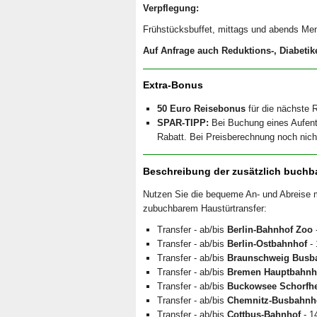
Verpflegung:
Frühstücksbuffet, mittags und abends Men
Auf Anfrage auch Reduktions-, Diabetik
Extra-Bonus
50 Euro Reisebonus
für die nächste R
SPAR-TIPP:
Bei Buchung eines Aufent
Rabatt. Bei Preisberechnung noch nicht
Beschreibung der zusätzlich buchb
Nutzen Sie die bequeme An- und Abreise mi
zubuchbarem Haustürtransfer:
Transfer - ab/bis
Berlin-Bahnhof Zoo
-
Transfer - ab/bis
Berlin-Ostbahnhof
- 
Transfer - ab/bis
Braunschweig Busb
Transfer - ab/bis
Bremen Hauptbahnh
Transfer - ab/bis
Buckowsee Schorfhe
Transfer - ab/bis
Chemnitz-Busbahnh
Transfer - ab/bis
Cottbus-Bahnhof
- 1