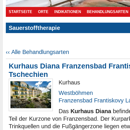
STARTSEITE
ORTE
INDIKATIONEN
BEHANDLUNGSARTEN
Sauerstofftherapie
Angebote
‹‹ Alle Behandlungsarten
Kurhaus Diana Franzensbad Frant
Tschechien
Kurhaus
Westböhmen
Franzensbad Frantiskovy L
Das
Kurhaus Diana
befinde
Teil der Kurzone von Franzensbad. Der Kurpar
Trinkquellen und die Fußgängerzone liegen e