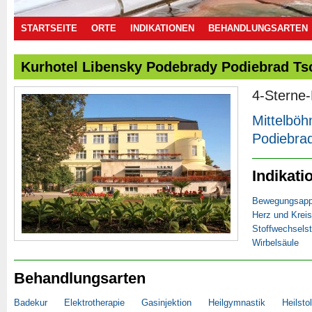
STARTSEITE
ORTE
INDIKATIONEN
BEHANDLUNGSARTEN
Kurhotel Libensky Podebrady Podiebrad Ts
4-Sterne-
Mittelbö
Podiebra
Indikati
Bewegungsapp
Herz und Kreis
Stoffwechsels
Wirbelsäule
Behandlungsarten
Badekur
Elektrotherapie
Gasinjektion
Heilgymnastik
Heilsto