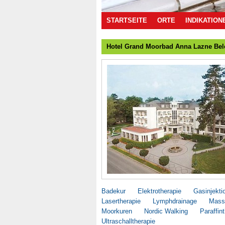
STARTSEITE
ORTE
INDIKATION
Hotel Grand Moorbad Anna Lazne Bel
Badekur
Elektrotherapie
Gasinjekti
Lasertherapie
Lymphdrainage
Mass
Moorkuren
Nordic Walking
Paraffin
Ultraschalltherapie