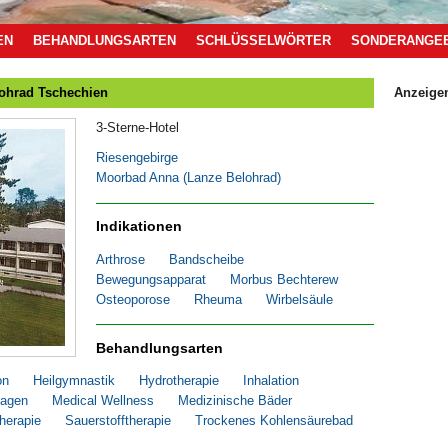
EN
BEHANDLUNGSARTEN
SCHLÜSSELWÖRTER
SONDERANGE
ohrad Tschechien
Anzeige
3-Sterne-Hotel
Riesengebirge
Moorbad Anna (Lanze Belohrad)
Indikationen
Arthrose
Bandscheibe
Bewegungsapparat
Morbus Bechterew
Osteoporose
Rheuma
Wirbelsäule
Behandlungsarten
on
Heilgymnastik
Hydrotherapie
Inhalation
agen
Medical Wellness
Medizinische Bäder
therapie
Sauerstofftherapie
Trockenes Kohlensäurebad