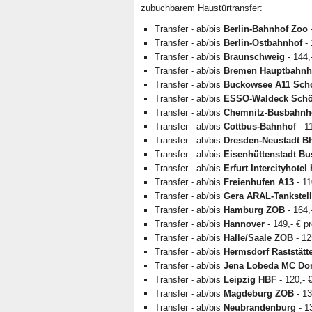
zubuchbarem Haustürtransfer:
Transfer - ab/bis
Berlin-Bahnhof Zoo
-
Transfer - ab/bis
Berlin-Ostbahnhof
- 
Transfer - ab/bis
Braunschweig
- 144,
Transfer - ab/bis
Bremen Hauptbahnh
Transfer - ab/bis
Buckowsee A11 Scho
Transfer - ab/bis
ESSO-Waldeck Schö
Transfer - ab/bis
Chemnitz-Busbahnh
Transfer - ab/bis
Cottbus-Bahnhof
- 1
Transfer - ab/bis
Dresden-Neustadt Bh
Transfer - ab/bis
Eisenhüttenstadt B
Transfer - ab/bis
Erfurt Intercityhotel
Transfer - ab/bis
Freienhufen A13
- 11
Transfer - ab/bis
Gera ARAL-Tankstell
Transfer - ab/bis
Hamburg ZOB
- 164,
Transfer - ab/bis
Hannover
- 149,- € p
Transfer - ab/bis
Halle/Saale ZOB
- 12
Transfer - ab/bis
Hermsdorf Raststätt
Transfer - ab/bis
Jena Lobeda MC Do
Transfer - ab/bis
Leipzig HBF
- 120,- 
Transfer - ab/bis
Magdeburg ZOB
- 13
Transfer - ab/bis
Neubrandenburg
- 1