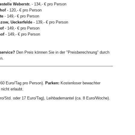
stelle Weberstr.
- 134,- € pro Person
hof
- 120,- € pro Person
te
- 149,- € pro Person
mzow, Ueckerfelde
- 139,- € pro Person
of
- 149,- € pro Person
of
- 149,- € pro Person
service?
Den Preis können Sie in der "Preisberechnung" durch
ln.
0,60 Euro/Tag pro Person).
Parken:
Kostenloser bewachter
nicht erlaubt.
ro/Std. oder 17 Euro/Tag), Leihbademantel (ca. 8 Euro/Woche).