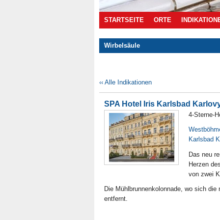
STARTSEITE
ORTE
INDIKATION
Wirbelsäule
Angebote
‹‹ Alle Indikationen
SPA Hotel Iris Karlsbad Karlov
4-Sterne-H
Westböhm
Karlsbad K
Das neu ren
Herzen des
von zwei K
Die Mühlbrunnenkolonnade, wo sich die m
entfernt.