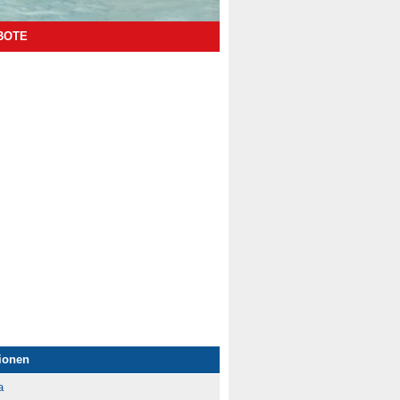
BOTE
tionen
a