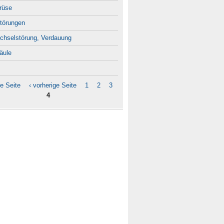
rüse
törungen
chselstörung, Verdauung
äule
te Seite
‹ vorherige Seite
1
2
3
4