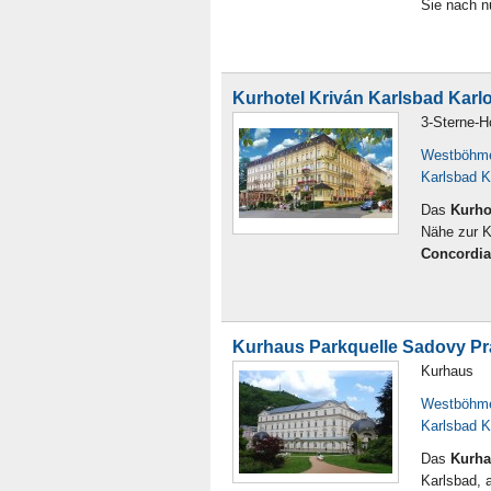
Sie nach n
Kurhotel Kriván Karlsbad Karl
3-Sterne-H
Westböhm
Karlsbad K
Das
Kurho
Nähe zur K
Concordia
Kurhaus Parkquelle Sadovy Pr
Kurhaus
Westböhm
Karlsbad K
Das
Kurha
Karlsbad, 