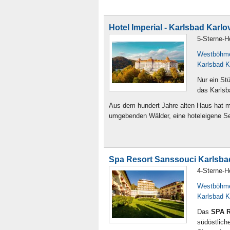
Hotel Imperial - Karlsbad Karl
5-Sterne-H
Westböhm
Karlsbad K
Nur ein St
das Karlsb
Aus dem hundert Jahre alten Haus hat ma
umgebenden Wälder, eine hoteleigene Sei
Spa Resort Sanssouci Karlsba
4-Sterne-H
Westböhm
Karlsbad K
Das
SPA R
südöstlich