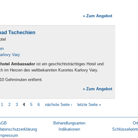
» Zum Angebot
bad Tschechien
otel
en
arlovy Vary
hotel Ambassador
ist ein geschichtsträchtiges Hotel und
ich im Herzen des weltbekannten Kurortes Karlovy Vary.
5-10 Gehminuten entfernt.
» Zum Angebot
1
2
3
4
5
6
nächste Seite ›
letzte Seite »
AGB
Behandlungsarten
Or
Datenschutzerklärung
Indikationen
Schlüsselwört
Impressum