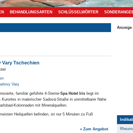
EN
BEHANDLUNGSARTEN
SCHLÜSSELWÖRTER
SONDERANGE
Anzeige
y Vary Tschechien
otel
en
arlovy Vary
ovierte, familiär geführte 4-Sterne-
Spa Hotel Iris
liegt im
 Kurortes in malerischer Sadová-Straße in unmittelbarer Nähe
arlsbad-Kolonnaden mit Mineralquellen.
eisten Heilquellen befinden, ist nur 5 Minuten zu Fuß
Indika
Rheum
» Zum Angebot