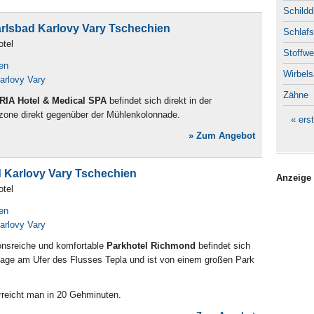
Schildd
arlsbad Karlovy Vary Tschechien
Schlafs
otel
Stoffwe
en
Wirbels
arlovy Vary
Zähne
IA Hotel & Medical SPA
befindet sich direkt in der
one direkt gegenüber der Mühlenkolonnade.
« ers
» Zum Angebot
 Karlovy Vary Tschechien
Anzeige
otel
en
arlovy Vary
ionsreiche und komfortable
Parkhotel Richmond
befindet sich
 Lage am Ufer des Flusses Tepla und ist von einem großen Park
reicht man in 20 Gehminuten.