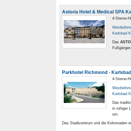
Astoria Hotel & Medical SPA K
4-Sterne-H
Westböhm
Karlsbad K
Das
ASTOR
Fußgängerz
Parkhotel Richmond - Karlsbad
4-Sterne-H
Westböhm
Karlsbad K
Das tradit
in ruhiger
um.
Das Stadtzentrum und die Kolonnaden er