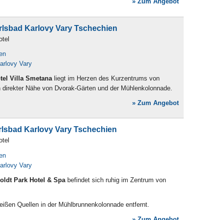
» Zum Angebot
rlsbad Karlovy Vary Tschechien
otel
en
arlovy Vary
tel Villa Smetana
liegt im Herzen des Kurzentrums von
n direkter Nähe von Dvorak-Gärten und der Mühlenkolonnade.
» Zum Angebot
rlsbad Karlovy Vary Tschechien
otel
en
arlovy Vary
ldt Park Hotel & Spa
befindet sich ruhig im Zentrum von
eißen Quellen in der Mühlbrunnenkolonnade entfernt.
» Zum Angebot