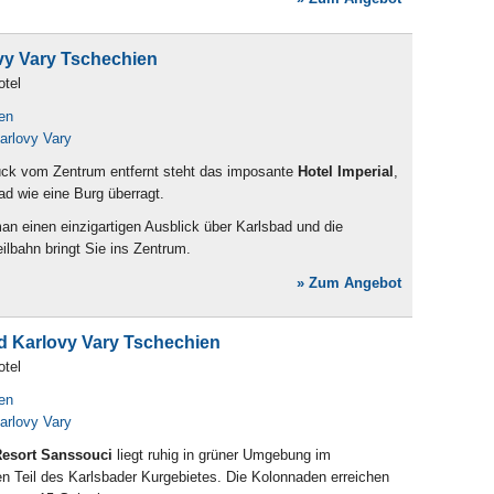
ovy Vary Tschechien
otel
en
arlovy Vary
ück vom Zentrum entfernt steht das imposante
Hotel Imperial
,
ad wie eine Burg überragt.
n einen einzigartigen Ausblick über Karlsbad und die
lbahn bringt Sie ins Zentrum.
» Zum Angebot
d Karlovy Vary Tschechien
otel
en
arlovy Vary
esort Sanssouci
liegt ruhig in grüner Umgebung im
en Teil des Karlsbader Kurgebietes. Die Kolonnaden erreichen